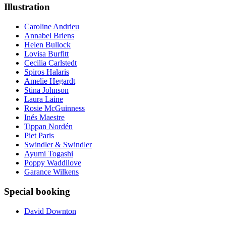
Illustration
Caroline Andrieu
Annabel Briens
Helen Bullock
Lovisa Burfitt
Cecilia Carlstedt
Spiros Halaris
Amelie Hegardt
Stina Johnson
Laura Laine
Rosie McGuinness
Inés Maestre
Tippan Nordén
Piet Paris
Swindler & Swindler
Ayumi Togashi
Poppy Waddilove
Garance Wilkens
Special booking
David Downton