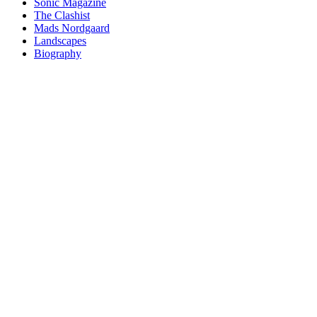
Sonic Magazine
The Clashist
Mads Nordgaard
Landscapes
Biography