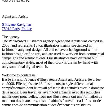
+33 6 83 85 61 92
Agent and Artists
6 bis, rue Ravignan
75018 Paris, France
The agency
The Paris-based illustrators agency Agent and Artists was created in
2008, and represents 18 top illustrators mainly specialized in
fashion, beauty and design. All artists have a background within
fashion design or fine arts, and are used to work on both commercial
campaigns and artistic events. Our illustrators have different but
complementary styles, most of their work is drawn by hand with
only some final digital retouch.
Welcome to contact us !
Basée à Paris, l’agence d’illustrateurs Agent and Artists a été créée
en 2008. Elle représente 18 illustrateurs au style différent mais
complémentaire dont le travail présente des affinités avec le domaine
de la mode. Leur travail est avant tout artisanal avec des retouches
numériques ponctuelles. Tous nos illustrateurs ont une formation de
mode ou des beaux arts, et sont habitués à travailler à la fois sur des
campagnes de communication et des événements artistiques.