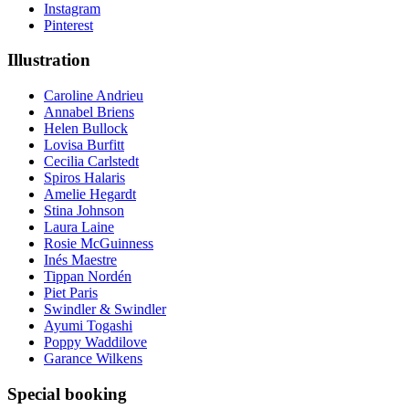
Instagram
Pinterest
Illustration
Caroline Andrieu
Annabel Briens
Helen Bullock
Lovisa Burfitt
Cecilia Carlstedt
Spiros Halaris
Amelie Hegardt
Stina Johnson
Laura Laine
Rosie McGuinness
Inés Maestre
Tippan Nordén
Piet Paris
Swindler & Swindler
Ayumi Togashi
Poppy Waddilove
Garance Wilkens
Special booking