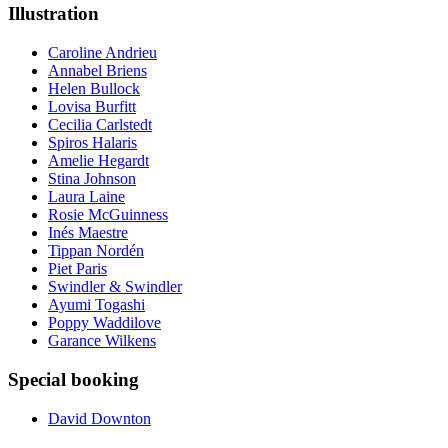
Illustration
Caroline Andrieu
Annabel Briens
Helen Bullock
Lovisa Burfitt
Cecilia Carlstedt
Spiros Halaris
Amelie Hegardt
Stina Johnson
Laura Laine
Rosie McGuinness
Inés Maestre
Tippan Nordén
Piet Paris
Swindler & Swindler
Ayumi Togashi
Poppy Waddilove
Garance Wilkens
Special booking
David Downton