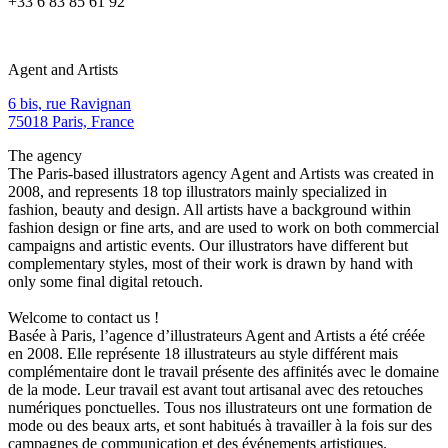
+33 6 83 85 61 92
Agent and Artists
6 bis, rue Ravignan
75018 Paris, France
The agency
The Paris-based illustrators agency Agent and Artists was created in
2008, and represents 18 top illustrators mainly specialized in
fashion, beauty and design. All artists have a background within
fashion design or fine arts, and are used to work on both commercial
campaigns and artistic events. Our illustrators have different but
complementary styles, most of their work is drawn by hand with
only some final digital retouch.
Welcome to contact us !
Basée à Paris, l’agence d’illustrateurs Agent and Artists a été créée
en 2008. Elle représente 18 illustrateurs au style différent mais
complémentaire dont le travail présente des affinités avec le domaine
de la mode. Leur travail est avant tout artisanal avec des retouches
numériques ponctuelles. Tous nos illustrateurs ont une formation de
mode ou des beaux arts, et sont habitués à travailler à la fois sur des
campagnes de communication et des événements artistiques.