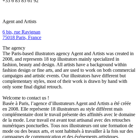
+33 6 83 85 61 92
Agent and Artists
6 bis, rue Ravignan
75018 Paris, France
The agency
The Paris-based illustrators agency Agent and Artists was created in
2008, and represents 18 top illustrators mainly specialized in
fashion, beauty and design. All artists have a background within
fashion design or fine arts, and are used to work on both commercial
campaigns and artistic events. Our illustrators have different but
complementary styles, most of their work is drawn by hand with
only some final digital retouch.
Welcome to contact us !
Basée à Paris, l’agence d’illustrateurs Agent and Artists a été créée
en 2008. Elle représente 18 illustrateurs au style différent mais
complémentaire dont le travail présente des affinités avec le domaine
de la mode. Leur travail est avant tout artisanal avec des retouches
numériques ponctuelles. Tous nos illustrateurs ont une formation de
mode ou des beaux arts, et sont habitués à travailler à la fois sur des
campagnes de communication et des événements artistiques.