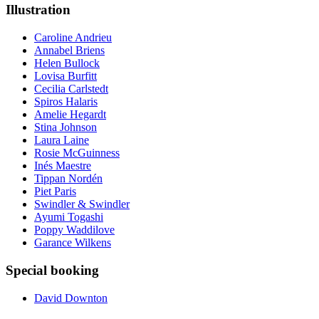
Illustration
Caroline Andrieu
Annabel Briens
Helen Bullock
Lovisa Burfitt
Cecilia Carlstedt
Spiros Halaris
Amelie Hegardt
Stina Johnson
Laura Laine
Rosie McGuinness
Inés Maestre
Tippan Nordén
Piet Paris
Swindler & Swindler
Ayumi Togashi
Poppy Waddilove
Garance Wilkens
Special booking
David Downton