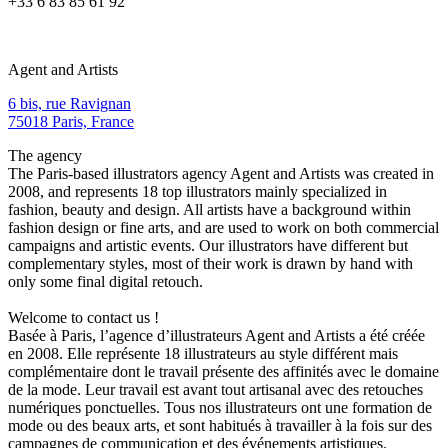
+33 6 83 85 61 92
Agent and Artists
6 bis, rue Ravignan
75018 Paris, France
The agency
The Paris-based illustrators agency Agent and Artists was created in
2008, and represents 18 top illustrators mainly specialized in
fashion, beauty and design. All artists have a background within
fashion design or fine arts, and are used to work on both commercial
campaigns and artistic events. Our illustrators have different but
complementary styles, most of their work is drawn by hand with
only some final digital retouch.
Welcome to contact us !
Basée à Paris, l’agence d’illustrateurs Agent and Artists a été créée
en 2008. Elle représente 18 illustrateurs au style différent mais
complémentaire dont le travail présente des affinités avec le domaine
de la mode. Leur travail est avant tout artisanal avec des retouches
numériques ponctuelles. Tous nos illustrateurs ont une formation de
mode ou des beaux arts, et sont habitués à travailler à la fois sur des
campagnes de communication et des événements artistiques.