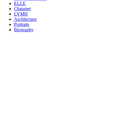
ELLE
Chaumet
LVMH
Architecture
Portraits
Biography