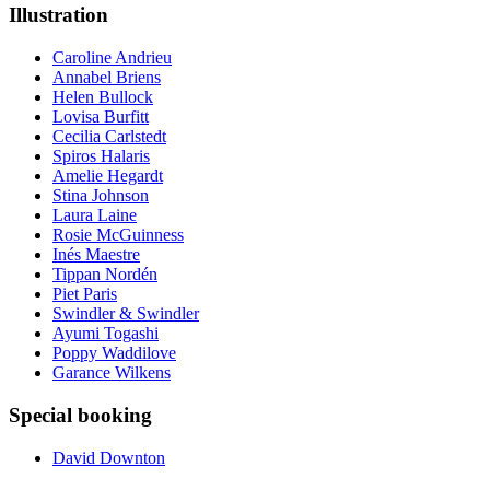
Illustration
Caroline Andrieu
Annabel Briens
Helen Bullock
Lovisa Burfitt
Cecilia Carlstedt
Spiros Halaris
Amelie Hegardt
Stina Johnson
Laura Laine
Rosie McGuinness
Inés Maestre
Tippan Nordén
Piet Paris
Swindler & Swindler
Ayumi Togashi
Poppy Waddilove
Garance Wilkens
Special booking
David Downton