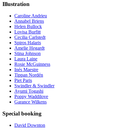
Illustration
Caroline Andrieu
Annabel Briens
Helen Bullock
Lovisa Burfitt
Cecilia Carlstedt
Spiros Halaris
Amelie Hegardt
Stina Johnson
Laura Laine
Rosie McGuinness
Inés Maestre
Tippan Nordén
Piet Paris
Swindler & Swindler
Ayumi Togashi
Poppy Waddilove
Garance Wilkens
Special booking
David Downton