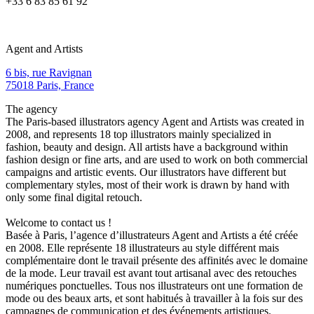
+33 6 83 85 61 92
Agent and Artists
6 bis, rue Ravignan
75018 Paris, France
The agency
The Paris-based illustrators agency Agent and Artists was created in
2008, and represents 18 top illustrators mainly specialized in
fashion, beauty and design. All artists have a background within
fashion design or fine arts, and are used to work on both commercial
campaigns and artistic events. Our illustrators have different but
complementary styles, most of their work is drawn by hand with
only some final digital retouch.
Welcome to contact us !
Basée à Paris, l’agence d’illustrateurs Agent and Artists a été créée
en 2008. Elle représente 18 illustrateurs au style différent mais
complémentaire dont le travail présente des affinités avec le domaine
de la mode. Leur travail est avant tout artisanal avec des retouches
numériques ponctuelles. Tous nos illustrateurs ont une formation de
mode ou des beaux arts, et sont habitués à travailler à la fois sur des
campagnes de communication et des événements artistiques.