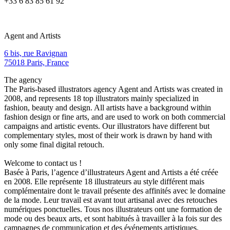
+33 6 83 85 61 92
Agent and Artists
6 bis, rue Ravignan
75018 Paris, France
The agency
The Paris-based illustrators agency Agent and Artists was created in
2008, and represents 18 top illustrators mainly specialized in
fashion, beauty and design. All artists have a background within
fashion design or fine arts, and are used to work on both commercial
campaigns and artistic events. Our illustrators have different but
complementary styles, most of their work is drawn by hand with
only some final digital retouch.
Welcome to contact us !
Basée à Paris, l’agence d’illustrateurs Agent and Artists a été créée
en 2008. Elle représente 18 illustrateurs au style différent mais
complémentaire dont le travail présente des affinités avec le domaine
de la mode. Leur travail est avant tout artisanal avec des retouches
numériques ponctuelles. Tous nos illustrateurs ont une formation de
mode ou des beaux arts, et sont habitués à travailler à la fois sur des
campagnes de communication et des événements artistiques.