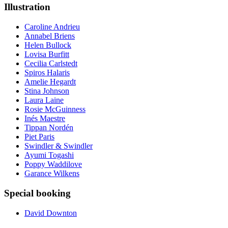
Illustration
Caroline Andrieu
Annabel Briens
Helen Bullock
Lovisa Burfitt
Cecilia Carlstedt
Spiros Halaris
Amelie Hegardt
Stina Johnson
Laura Laine
Rosie McGuinness
Inés Maestre
Tippan Nordén
Piet Paris
Swindler & Swindler
Ayumi Togashi
Poppy Waddilove
Garance Wilkens
Special booking
David Downton