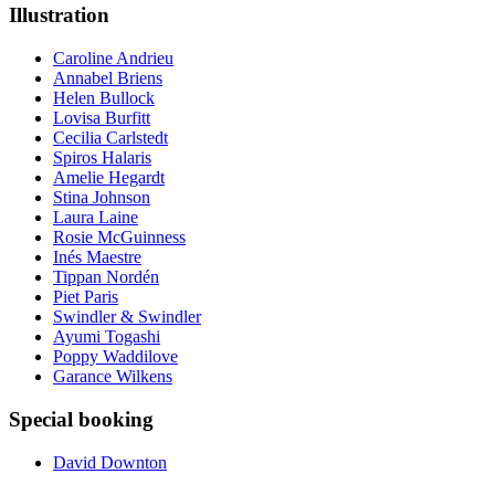
Illustration
Caroline Andrieu
Annabel Briens
Helen Bullock
Lovisa Burfitt
Cecilia Carlstedt
Spiros Halaris
Amelie Hegardt
Stina Johnson
Laura Laine
Rosie McGuinness
Inés Maestre
Tippan Nordén
Piet Paris
Swindler & Swindler
Ayumi Togashi
Poppy Waddilove
Garance Wilkens
Special booking
David Downton