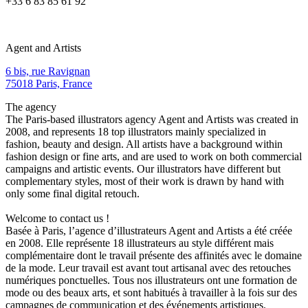
+33 6 83 85 61 92
Agent and Artists
6 bis, rue Ravignan
75018 Paris, France
The agency
The Paris-based illustrators agency Agent and Artists was created in
2008, and represents 18 top illustrators mainly specialized in
fashion, beauty and design. All artists have a background within
fashion design or fine arts, and are used to work on both commercial
campaigns and artistic events. Our illustrators have different but
complementary styles, most of their work is drawn by hand with
only some final digital retouch.
Welcome to contact us !
Basée à Paris, l’agence d’illustrateurs Agent and Artists a été créée
en 2008. Elle représente 18 illustrateurs au style différent mais
complémentaire dont le travail présente des affinités avec le domaine
de la mode. Leur travail est avant tout artisanal avec des retouches
numériques ponctuelles. Tous nos illustrateurs ont une formation de
mode ou des beaux arts, et sont habitués à travailler à la fois sur des
campagnes de communication et des événements artistiques.