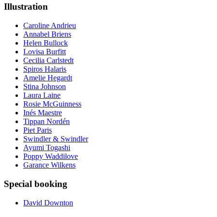
Illustration
Caroline Andrieu
Annabel Briens
Helen Bullock
Lovisa Burfitt
Cecilia Carlstedt
Spiros Halaris
Amelie Hegardt
Stina Johnson
Laura Laine
Rosie McGuinness
Inés Maestre
Tippan Nordén
Piet Paris
Swindler & Swindler
Ayumi Togashi
Poppy Waddilove
Garance Wilkens
Special booking
David Downton