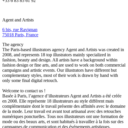
+33 6 83 85 61 92
Agent and Artists
6 bis, rue Ravignan
75018 Paris, France
The agency
The Paris-based illustrators agency Agent and Artists was created in
2008, and represents 18 top illustrators mainly specialized in
fashion, beauty and design. All artists have a background within
fashion design or fine arts, and are used to work on both commercial
campaigns and artistic events. Our illustrators have different but
complementary styles, most of their work is drawn by hand with
only some final digital retouch.
Welcome to contact us !
Basée à Paris, l’agence d’illustrateurs Agent and Artists a été créée
en 2008. Elle représente 18 illustrateurs au style différent mais
complémentaire dont le travail présente des affinités avec le domaine
de la mode. Leur travail est avant tout artisanal avec des retouches
numériques ponctuelles. Tous nos illustrateurs ont une formation de
mode ou des beaux arts, et sont habitués à travailler à la fois sur des
campagnes de communication et des événements artistiques.