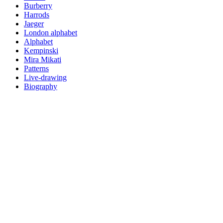
Burberry
Harrods
Jaeger
London alphabet
Alphabet
Kempinski
Mira Mikati
Patterns
Live-drawing
Biography