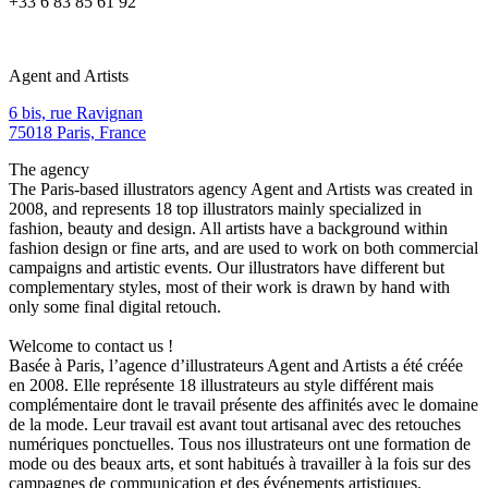
+33 6 83 85 61 92
Agent and Artists
6 bis, rue Ravignan
75018 Paris, France
The agency
The Paris-based illustrators agency Agent and Artists was created in
2008, and represents 18 top illustrators mainly specialized in
fashion, beauty and design. All artists have a background within
fashion design or fine arts, and are used to work on both commercial
campaigns and artistic events. Our illustrators have different but
complementary styles, most of their work is drawn by hand with
only some final digital retouch.
Welcome to contact us !
Basée à Paris, l’agence d’illustrateurs Agent and Artists a été créée
en 2008. Elle représente 18 illustrateurs au style différent mais
complémentaire dont le travail présente des affinités avec le domaine
de la mode. Leur travail est avant tout artisanal avec des retouches
numériques ponctuelles. Tous nos illustrateurs ont une formation de
mode ou des beaux arts, et sont habitués à travailler à la fois sur des
campagnes de communication et des événements artistiques.