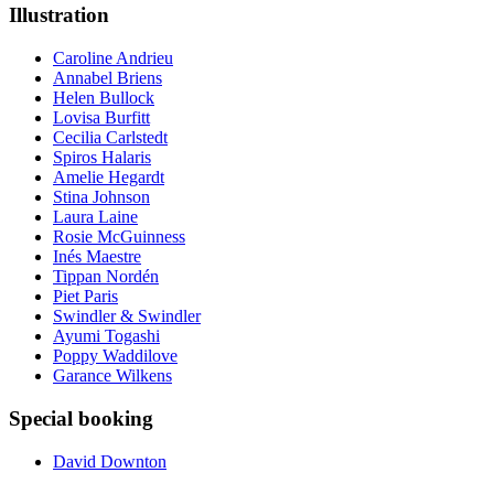
Illustration
Caroline Andrieu
Annabel Briens
Helen Bullock
Lovisa Burfitt
Cecilia Carlstedt
Spiros Halaris
Amelie Hegardt
Stina Johnson
Laura Laine
Rosie McGuinness
Inés Maestre
Tippan Nordén
Piet Paris
Swindler & Swindler
Ayumi Togashi
Poppy Waddilove
Garance Wilkens
Special booking
David Downton