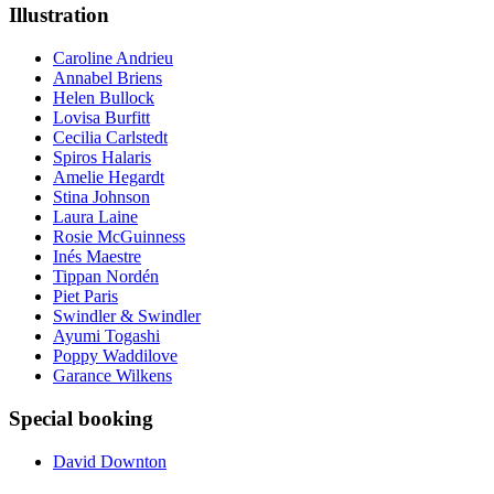
Illustration
Caroline Andrieu
Annabel Briens
Helen Bullock
Lovisa Burfitt
Cecilia Carlstedt
Spiros Halaris
Amelie Hegardt
Stina Johnson
Laura Laine
Rosie McGuinness
Inés Maestre
Tippan Nordén
Piet Paris
Swindler & Swindler
Ayumi Togashi
Poppy Waddilove
Garance Wilkens
Special booking
David Downton