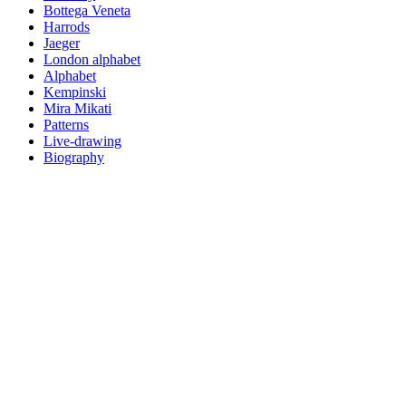
Bottega Veneta
Harrods
Jaeger
London alphabet
Alphabet
Kempinski
Mira Mikati
Patterns
Live-drawing
Biography