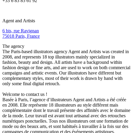
+33 6 83 85 61 92
Agent and Artists
6 bis, rue Ravignan
75018 Paris, France
The agency
The Paris-based illustrators agency Agent and Artists was created in
2008, and represents 18 top illustrators mainly specialized in
fashion, beauty and design. All artists have a background within
fashion design or fine arts, and are used to work on both commercial
campaigns and artistic events. Our illustrators have different but
complementary styles, most of their work is drawn by hand with
only some final digital retouch.
Welcome to contact us !
Basée à Paris, l’agence d’illustrateurs Agent and Artists a été créée
en 2008. Elle représente 18 illustrateurs au style différent mais
complémentaire dont le travail présente des affinités avec le domaine
de la mode. Leur travail est avant tout artisanal avec des retouches
numériques ponctuelles. Tous nos illustrateurs ont une formation de
mode ou des beaux arts, et sont habitués à travailler à la fois sur des
campagnes de communication et des événements artistiques.