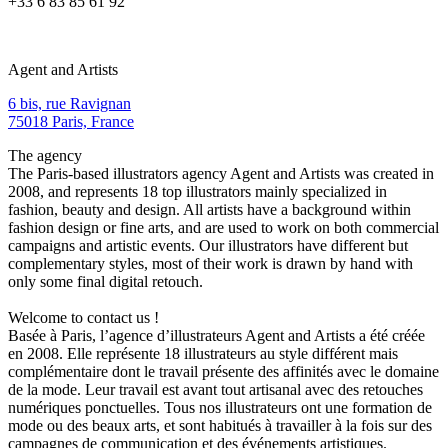
+33 6 83 85 61 92
Agent and Artists
6 bis, rue Ravignan
75018 Paris, France
The agency
The Paris-based illustrators agency Agent and Artists was created in
2008, and represents 18 top illustrators mainly specialized in
fashion, beauty and design. All artists have a background within
fashion design or fine arts, and are used to work on both commercial
campaigns and artistic events. Our illustrators have different but
complementary styles, most of their work is drawn by hand with
only some final digital retouch.
Welcome to contact us !
Basée à Paris, l’agence d’illustrateurs Agent and Artists a été créée
en 2008. Elle représente 18 illustrateurs au style différent mais
complémentaire dont le travail présente des affinités avec le domaine
de la mode. Leur travail est avant tout artisanal avec des retouches
numériques ponctuelles. Tous nos illustrateurs ont une formation de
mode ou des beaux arts, et sont habitués à travailler à la fois sur des
campagnes de communication et des événements artistiques.