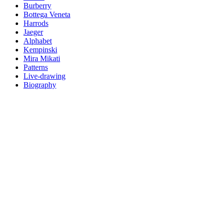
Burberry
Bottega Veneta
Harrods
Jaeger
Alphabet
Kempinski
Mira Mikati
Patterns
Live-drawing
Biography