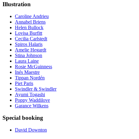
Illustration
Caroline Andrieu
Annabel Briens
Helen Bullock
Lovisa Burfitt
Cecilia Carlstedt
Spiros Halaris
Amelie Hegardt
Stina Johnson
Laura Laine
Rosie McGuinness
Inés Maestre
Tippan Nordén
Piet Paris
Swindler & Swindler
Ayumi Togashi
Poppy Waddilove
Garance Wilkens
Special booking
David Downton