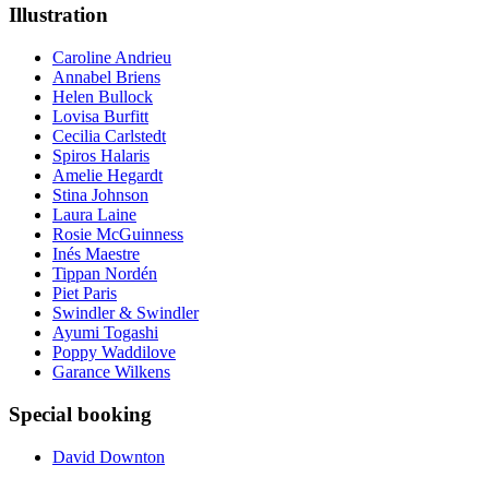
Illustration
Caroline Andrieu
Annabel Briens
Helen Bullock
Lovisa Burfitt
Cecilia Carlstedt
Spiros Halaris
Amelie Hegardt
Stina Johnson
Laura Laine
Rosie McGuinness
Inés Maestre
Tippan Nordén
Piet Paris
Swindler & Swindler
Ayumi Togashi
Poppy Waddilove
Garance Wilkens
Special booking
David Downton