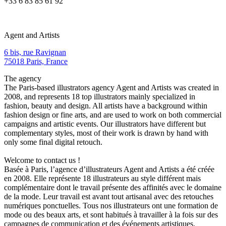
+33 6 83 85 61 92
Agent and Artists
6 bis, rue Ravignan
75018 Paris, France
The agency
The Paris-based illustrators agency Agent and Artists was created in
2008, and represents 18 top illustrators mainly specialized in
fashion, beauty and design. All artists have a background within
fashion design or fine arts, and are used to work on both commercial
campaigns and artistic events. Our illustrators have different but
complementary styles, most of their work is drawn by hand with
only some final digital retouch.
Welcome to contact us !
Basée à Paris, l’agence d’illustrateurs Agent and Artists a été créée
en 2008. Elle représente 18 illustrateurs au style différent mais
complémentaire dont le travail présente des affinités avec le domaine
de la mode. Leur travail est avant tout artisanal avec des retouches
numériques ponctuelles. Tous nos illustrateurs ont une formation de
mode ou des beaux arts, et sont habitués à travailler à la fois sur des
campagnes de communication et des événements artistiques.