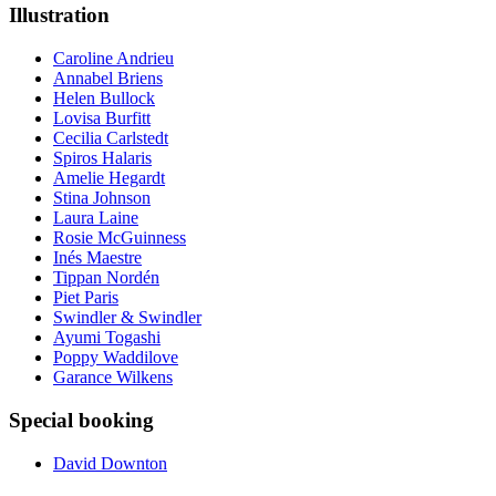
Illustration
Caroline Andrieu
Annabel Briens
Helen Bullock
Lovisa Burfitt
Cecilia Carlstedt
Spiros Halaris
Amelie Hegardt
Stina Johnson
Laura Laine
Rosie McGuinness
Inés Maestre
Tippan Nordén
Piet Paris
Swindler & Swindler
Ayumi Togashi
Poppy Waddilove
Garance Wilkens
Special booking
David Downton