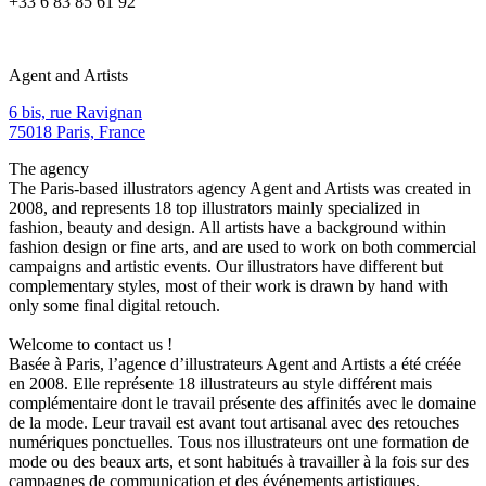
+33 6 83 85 61 92
Agent and Artists
6 bis, rue Ravignan
75018 Paris, France
The agency
The Paris-based illustrators agency Agent and Artists was created in
2008, and represents 18 top illustrators mainly specialized in
fashion, beauty and design. All artists have a background within
fashion design or fine arts, and are used to work on both commercial
campaigns and artistic events. Our illustrators have different but
complementary styles, most of their work is drawn by hand with
only some final digital retouch.
Welcome to contact us !
Basée à Paris, l’agence d’illustrateurs Agent and Artists a été créée
en 2008. Elle représente 18 illustrateurs au style différent mais
complémentaire dont le travail présente des affinités avec le domaine
de la mode. Leur travail est avant tout artisanal avec des retouches
numériques ponctuelles. Tous nos illustrateurs ont une formation de
mode ou des beaux arts, et sont habitués à travailler à la fois sur des
campagnes de communication et des événements artistiques.