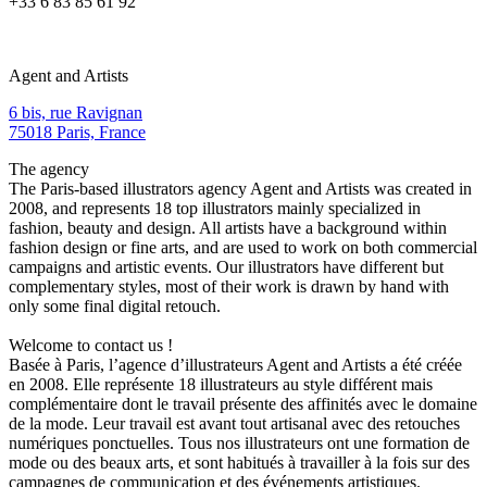
+33 6 83 85 61 92
Agent and Artists
6 bis, rue Ravignan
75018 Paris, France
The agency
The Paris-based illustrators agency Agent and Artists was created in
2008, and represents 18 top illustrators mainly specialized in
fashion, beauty and design. All artists have a background within
fashion design or fine arts, and are used to work on both commercial
campaigns and artistic events. Our illustrators have different but
complementary styles, most of their work is drawn by hand with
only some final digital retouch.
Welcome to contact us !
Basée à Paris, l’agence d’illustrateurs Agent and Artists a été créée
en 2008. Elle représente 18 illustrateurs au style différent mais
complémentaire dont le travail présente des affinités avec le domaine
de la mode. Leur travail est avant tout artisanal avec des retouches
numériques ponctuelles. Tous nos illustrateurs ont une formation de
mode ou des beaux arts, et sont habitués à travailler à la fois sur des
campagnes de communication et des événements artistiques.