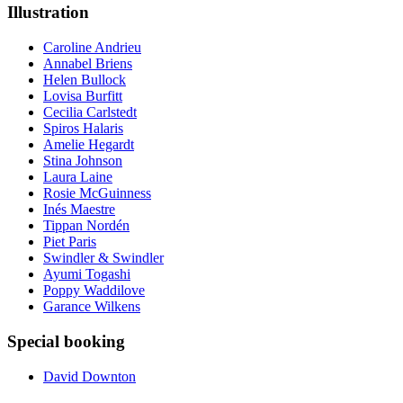
Illustration
Caroline Andrieu
Annabel Briens
Helen Bullock
Lovisa Burfitt
Cecilia Carlstedt
Spiros Halaris
Amelie Hegardt
Stina Johnson
Laura Laine
Rosie McGuinness
Inés Maestre
Tippan Nordén
Piet Paris
Swindler & Swindler
Ayumi Togashi
Poppy Waddilove
Garance Wilkens
Special booking
David Downton