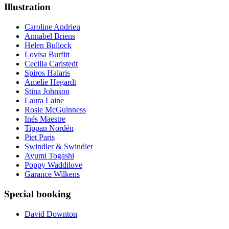
Illustration
Caroline Andrieu
Annabel Briens
Helen Bullock
Lovisa Burfitt
Cecilia Carlstedt
Spiros Halaris
Amelie Hegardt
Stina Johnson
Laura Laine
Rosie McGuinness
Inés Maestre
Tippan Nordén
Piet Paris
Swindler & Swindler
Ayumi Togashi
Poppy Waddilove
Garance Wilkens
Special booking
David Downton