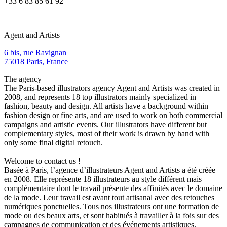
+33 6 83 85 61 92
Agent and Artists
6 bis, rue Ravignan
75018 Paris, France
The agency
The Paris-based illustrators agency Agent and Artists was created in
2008, and represents 18 top illustrators mainly specialized in
fashion, beauty and design. All artists have a background within
fashion design or fine arts, and are used to work on both commercial
campaigns and artistic events. Our illustrators have different but
complementary styles, most of their work is drawn by hand with
only some final digital retouch.
Welcome to contact us !
Basée à Paris, l’agence d’illustrateurs Agent and Artists a été créée
en 2008. Elle représente 18 illustrateurs au style différent mais
complémentaire dont le travail présente des affinités avec le domaine
de la mode. Leur travail est avant tout artisanal avec des retouches
numériques ponctuelles. Tous nos illustrateurs ont une formation de
mode ou des beaux arts, et sont habitués à travailler à la fois sur des
campagnes de communication et des événements artistiques.